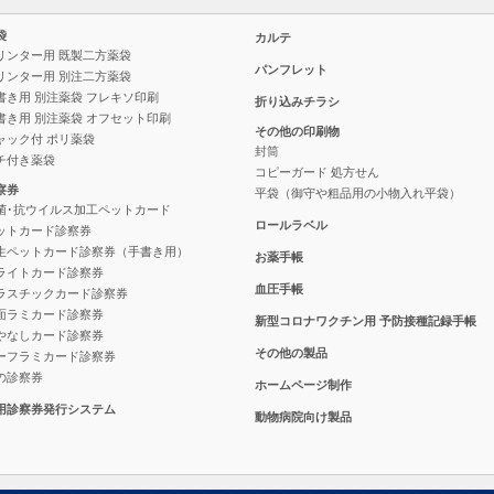
袋
カルテ
リンター用 既製二方薬袋
パンフレット
リンター用 別注二方薬袋
書き用 別注薬袋 フレキソ印刷
折り込みチラシ
書き用 別注薬袋 オフセット印刷
その他の印刷物
ャック付 ポリ薬袋
封筒
チ付き薬袋
コピーガード 処方せん
察券
平袋（御守や粗品用の小物入れ平袋）
菌･抗ウイルス加工ペットカード
ロールラベル
ットカード診察券
生ペットカード診察券（手書き用）
お薬手帳
ライトカード診察券
血圧手帳
ラスチックカード診察券
面ラミカード診察券
新型コロナワクチン用
予防接種記録手帳
やなしカード診察券
その他の製品
ーフラミカード診察券
の診察券
ホームページ制作
用診察券発行システム
動物病院向け製品