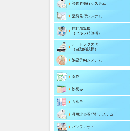
診察券発行システム
薬袋発行システム
自動精算機
（セルフ精算機）
オートレジスター
（自動釣銭機）
診療予約システム
薬袋
診察券
カルテ
汎用診察券発行システム
パンフレット