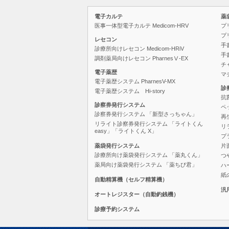
電子カルテ
薬
医事一体型電子カルテ Medicom-HRV
プ
プ
レセコン
手
診療所向けレセコン Medicom-HRiV
手
調剤薬局向けレセコン PharnesⅤ-EX
チ
電子薬歴
マ
電子薬歴システム PharnesV-MX
診
電子薬歴システム Hi-story
抗
診察券発行システム
ペ
診察券発行システム 「新型さっちゃん」
再
リライト診察券発行システム 「ライトくん
リ
easy」「ライトくん X」
プ
薬袋発行システム
片
診療所向け薬袋発行システム 「薬丸くん」
つ
薬局向け薬袋発行システム 「薬ちび君」
ハ
紙
自動精算機
（セルフ精算機）
汎
オートレジスター
（自動釣銭機）
診療予約システム