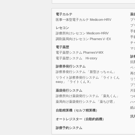
電子カルテ
薬
医事一体型電子カルテ Medicom-HRV
プ
プ
レセコン
手
診療所向けレセコン Medicom-HRiV
手
調剤薬局向けレセコン PharnesⅤ-EX
チ
電子薬歴
マ
電子薬歴システム PharnesV-MX
診
電子薬歴システム Hi-story
抗
診察券発行システム
ペ
診察券発行システム 「新型さっちゃん」
再
リライト診察券発行システム 「ライトくん
リ
easy」「ライトくん X」
プ
薬袋発行システム
片
診療所向け薬袋発行システム 「薬丸くん」
つ
薬局向け薬袋発行システム 「薬ちび君」
ハ
紙
自動精算機
（セルフ精算機）
汎
オートレジスター
（自動釣銭機）
診療予約システム