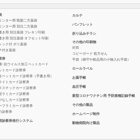
袋
カルテ
リンター用 既製二方薬袋
パンフレット
リンター用 別注二方薬袋
書き用 別注薬袋 フレキソ印刷
折り込みチラシ
書き用 別注薬袋 オフセット印刷
その他の印刷物
ャック付 ポリ薬袋
封筒
チ付き薬袋
コピーガード 処方せん
察券
平袋（御守や粗品用の小物入れ平袋）
菌･抗ウイルス加工ペットカード
ロールラベル
ットカード診察券
生ペットカード診察券（手書き用）
お薬手帳
ライトカード診察券
血圧手帳
ラスチックカード診察券
面ラミカード診察券
新型コロナワクチン用
予防接種記録手帳
やなしカード診察券
その他の製品
ーフラミカード診察券
の診察券
ホームページ制作
用診察券発行システム
動物病院向け製品